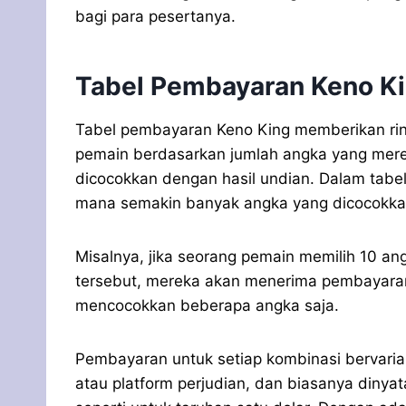
bagi para pesertanya.
Tabel Pembayaran Keno K
​Tabel pembayaran Keno King memberikan rin
pemain berdasarkan jumlah angka yang merek
dicocokkan dengan hasil undian.​ Dalam tabel
mana semakin banyak angka yang dicocokka
Misalnya, jika seorang pemain memilih 10 a
tersebut, mereka akan menerima pembayaran 
mencocokkan beberapa angka saja.
Pembayaran untuk setiap kombinasi bervarias
atau platform perjudian, dan biasanya dinya