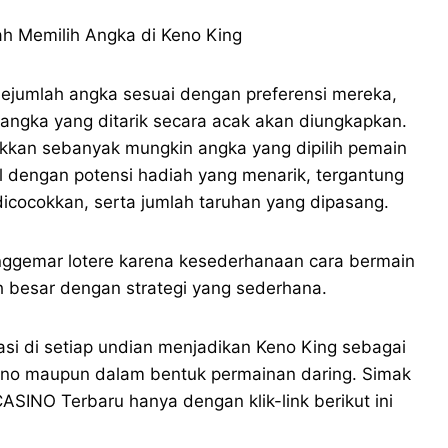
sejumlah angka sesuai dengan preferensi mereka,
angka yang ditarik secara acak akan diungkapkan. ​
kkan sebanyak mungkin angka yang dipilih pemain
al dengan potensi hadiah yang menarik, tergantung
icocokkan, serta jumlah taruhan yang dipasang.
enggemar lotere karena kesederhanaan cara bermain
besar dengan strategi yang sederhana.
si di setiap undian menjadikan Keno King sebagai
sino maupun dalam bentuk permainan daring. Simak
CASINO Terbaru hanya dengan klik-link berikut ini