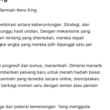
ombinasi antara keberuntungan. Strategi, dan
unggu hasil undian.​ Dengan mekanisme yang
ri rentang yang ditentukan, mereka dapat
ka-angka yang mereka pilih dipanggil satu per
n progresif dan bonus, menambah. Dimensi menarik
mberikan peluang baru untuk meraih hadiah besar.
 bermain yang tersedia secara online, menciptakan.
n berbagi momen seru dengan teman atau pemain
rduga dan potensi kemenangan. Yang menggoda