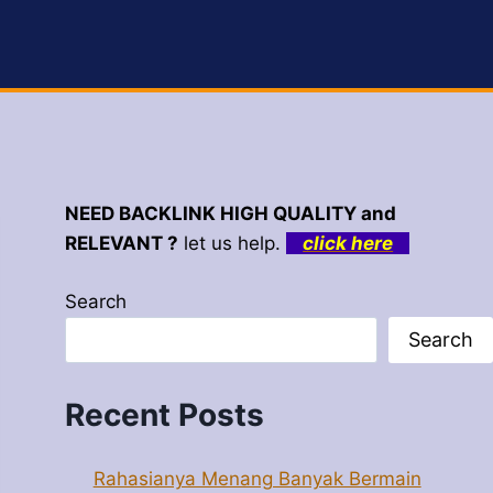
NEED BACKLINK HIGH QUALITY and
RELEVANT ?
let us help.
click here
Search
Search
Recent Posts
Rahasianya Menang Banyak Bermain