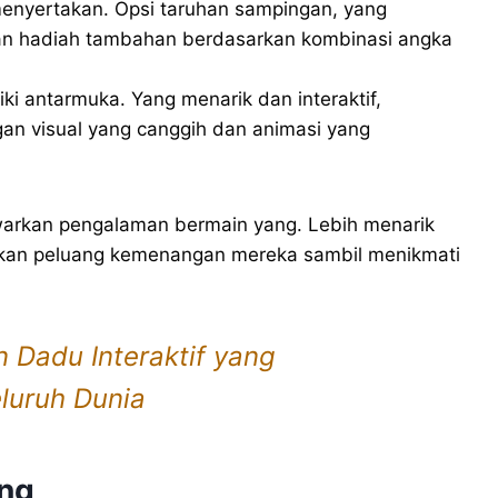
nyertakan. Opsi taruhan sampingan, yang
n hadiah tambahan berdasarkan kombinasi angka
ki antarmuka. Yang menarik dan interaktif,
n visual yang canggih dan animasi yang
awarkan pengalaman bermain yang. Lebih menarik
kan peluang kemenangan mereka sambil menikmati
n Dadu Interaktif yang
luruh Dunia
ing