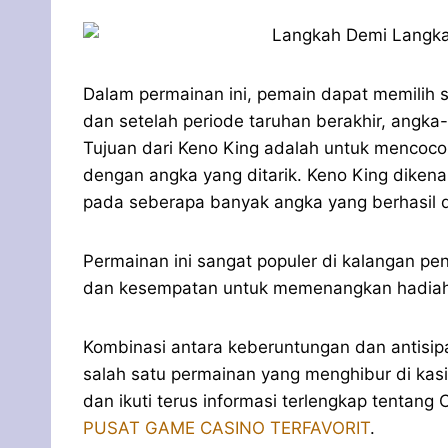
Dalam permainan ini, pemain dapat memilih 
dan setelah periode taruhan berakhir, angka-
Tujuan dari Keno King adalah untuk mencoco
dengan angka yang ditarik.​ Keno King diken
pada seberapa banyak angka yang berhasil d
Permainan ini sangat populer di kalangan p
dan kesempatan untuk memenangkan hadiah 
Kombinasi antara keberuntungan dan antisipa
salah satu permainan yang menghibur di ka
dan ikuti terus informasi terlengkap tentang 
PUSAT GAME CASINO TERFAVORIT
.