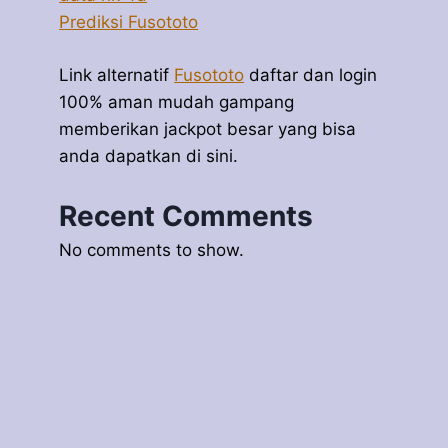
Prediksi Fusototo
Link alternatif
Fusototo
daftar dan login
100% aman mudah gampang
memberikan jackpot besar yang bisa
anda dapatkan di sini.
Recent Comments
No comments to show.