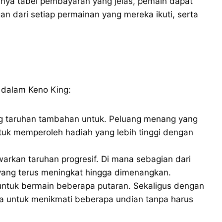
anya tabel pembayaran yang jelas, pemain dapat
 dari setiap permainan yang mereka ikuti, serta
t dalam Keno King:
 taruhan tambahan untuk. Peluang menang yang
uk memperoleh hadiah yang lebih tinggi dengan
arkan taruhan progresif. Di mana sebagian dari
 yang terus meningkat hingga dimenangkan.
 untuk bermain beberapa putaran. Sekaligus dengan
 untuk menikmati beberapa undian tanpa harus