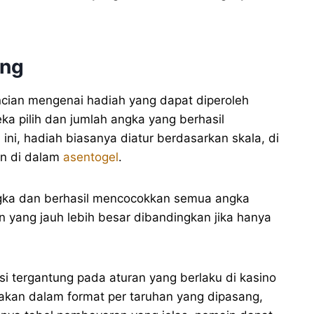
ing
cian mengenai hadiah yang dapat diperoleh
a pilih dan jumlah angka yang berhasil
 ini, hadiah biasanya diatur berdasarkan skala, di
n di dalam
asentogel
.
ngka dan berhasil mencocokkan semua angka
yang jauh lebih besar dibandingkan jika hanya
i tergantung pada aturan yang berlaku di kasino
takan dalam format per taruhan yang dipasang,