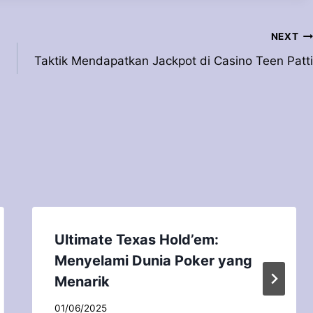
NEXT
Taktik Mendapatkan Jackpot di Casino Teen Patti
Ultimate Texas Hold’em:
Menyelami Dunia Poker yang
Menarik
01/06/2025