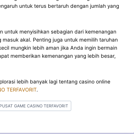
engaruh untuk terus bertaruh dengan jumlah yang
an untuk menyisihkan sebagian dari kemenangan
 masuk akal. Penting juga untuk memilih taruhan
ecil mungkin lebih aman jika Anda ingin bermain
dapat memberikan kemenangan yang lebih besar,
rasi lebih banyak lagi tentang casino online
O TERFAVORIT
.
PUSAT GAME CASINO TERFAVORIT