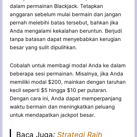
dalam permainan Blackjack. Tetapkan
anggaran sebelum mulai bermain dan jangan
pernah melebihi batas tersebut, bahkan jika
Anda mengalami kekalahan beruntun. Berjudi
tanpa batasan dapat menyebabkan kerugian
besar yang sulit dipulihkan.
Cobalah untuk membagi modal Anda ke dalam
beberapa sesi permainan. Misalnya, jika Anda
memiliki modal $200, mainkan dengan taruhan
kecil seperti $5 hingga $10 per putaran.
Dengan cara ini, Anda dapat memperpanjang
waktu bermain dan meningkatkan peluang
untuk mendapatkan jackpot besar.
Baca Juga
:
Strategi Raih