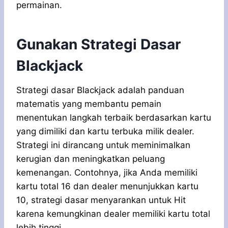
permainan.
Gunakan Strategi Dasar
Blackjack
Strategi dasar Blackjack adalah panduan
matematis yang membantu pemain
menentukan langkah terbaik berdasarkan kartu
yang dimiliki dan kartu terbuka milik dealer.
Strategi ini dirancang untuk meminimalkan
kerugian dan meningkatkan peluang
kemenangan. Contohnya, jika Anda memiliki
kartu total 16 dan dealer menunjukkan kartu
10, strategi dasar menyarankan untuk Hit
karena kemungkinan dealer memiliki kartu total
lebih tinggi.