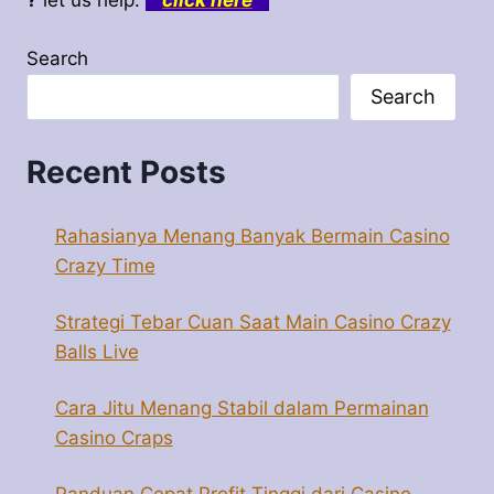
?
let us help.
click here
Search
Search
Recent Posts
Rahasianya Menang Banyak Bermain Casino
Crazy Time
Strategi Tebar Cuan Saat Main Casino Crazy
Balls Live
Cara Jitu Menang Stabil dalam Permainan
Casino Craps
Panduan Cepat Profit Tinggi dari Casino