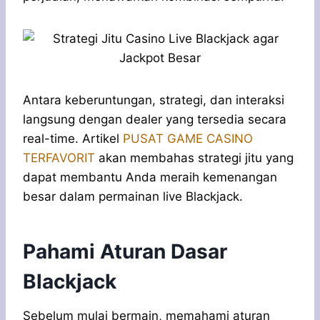
Antara keberuntungan, strategi, dan interaksi
langsung dengan dealer yang tersedia secara
real-time. Artikel
PUSAT GAME CASINO
TERFAVORIT
akan membahas strategi jitu yang
dapat membantu Anda meraih kemenangan
besar dalam permainan live Blackjack.
Pahami Aturan Dasar
Blackjack
Sebelum mulai bermain, memahami aturan