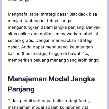
Menghafal tabel strategi dasar Blackjack bisa
menjadi tantangan, tetapi sangat
menguntungkan dalam jangka panjang. Banyak
situs online dan aplikasi menawarkan tabel ini
secara gratis. Dengan menerapkan strategi
dasar, Anda dapat mengurangi keuntungan
kasino (house edge) hingga di bawah 1%,
memberikan peluang menang yang lebih tinggi.
Manajemen Modal Jangka
Panjang
Tidak peduli seberapa baik strategi Anda,
manajemen modal adalah komponen vital