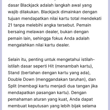
dasar Blackjack adalah langkah awal yang
wajib dilakukan. Blackjack dimainkan dengan
tujuan mendapatkan nilai kartu total mendekati
21 tanpa melebihi angka tersebut. Pemain
bersaing melawan dealer, bukan dengan
pemain lain, sehingga fokus Anda adalah
mengalahkan nilai kartu dealer.
Selain itu, penting untuk mengetahui istilah-
istilah dasar seperti Hit (menambah kartu),
Stand (bertahan dengan kartu yang ada),
Double Down (menggandakan taruhan), dan
Split (membagi kartu menjadi dua tangan jika
mendapatkan pasangan kartu). Dengan
pemahaman aturan yang kuat, Anda dapat
membuat keputusan yang lebih bijak selama