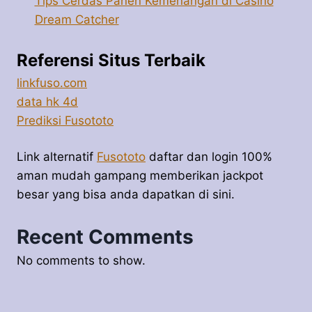
Tips Cerdas Panen Kemenangan di Casino
Dream Catcher
Referensi Situs Terbaik
linkfuso.com
data hk 4d
Prediksi Fusototo
Link alternatif
Fusototo
daftar dan login 100%
aman mudah gampang memberikan jackpot
besar yang bisa anda dapatkan di sini.
Recent Comments
No comments to show.