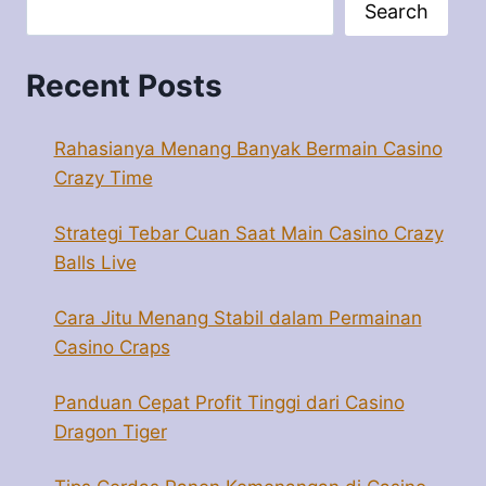
Search
Recent Posts
Rahasianya Menang Banyak Bermain Casino
Crazy Time
Strategi Tebar Cuan Saat Main Casino Crazy
Balls Live
Cara Jitu Menang Stabil dalam Permainan
Casino Craps
Panduan Cepat Profit Tinggi dari Casino
Dragon Tiger