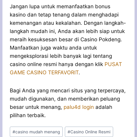
Jangan lupa untuk memanfaatkan bonus
kasino dan tetap tenang dalam menghadapi
kemenangan atau kekalahan. Dengan langkah-
langkah mudah ini, Anda akan lebih siap untuk
meraih kesuksesan besar di Casino Pokdeng.
Manfaatkan juga waktu anda untuk
mengeksplorasi lebih banyak lagi tentang
casino online resmi hanya dengan klik
PUSAT
GAME CASINO TERFAVORIT
.
Bagi Anda yang mencari situs yang terpercaya,
mudah digunakan, dan memberikan peluang
besar untuk menang,
palu4d login
adalah
pilihan terbaik.
Post
#
casino mudah menang
#
Casino Online Resmi
Tags: