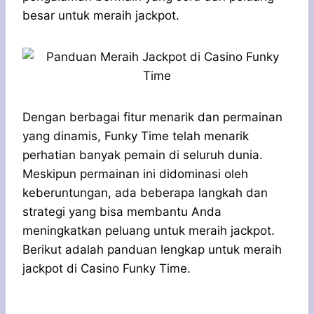
besar untuk meraih jackpot.
Dengan berbagai fitur menarik dan permainan
yang dinamis, Funky Time telah menarik
perhatian banyak pemain di seluruh dunia.
Meskipun permainan ini didominasi oleh
keberuntungan, ada beberapa langkah dan
strategi yang bisa membantu Anda
meningkatkan peluang untuk meraih jackpot.
Berikut adalah panduan lengkap untuk meraih
jackpot di Casino Funky Time.