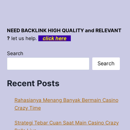
NEED BACKLINK HIGH QUALITY and RELEVANT
?
let us help.
click here
Search
Search
Recent Posts
Rahasianya Menang Banyak Bermain Casino
Crazy Time
Strategi Tebar Cuan Saat Main Casino Crazy