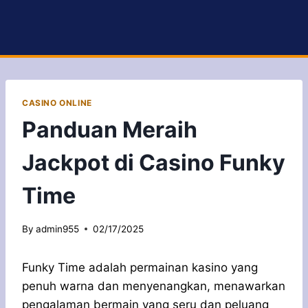
Skip
to
content
CASINO ONLINE
Panduan Meraih
Jackpot di Casino Funky
Time
By
admin955
02/17/2025
Funky Time adalah permainan kasino yang
penuh warna dan menyenangkan, menawarkan
pengalaman bermain yang seru dan peluang