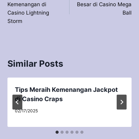
navigation
Kemenangan di
Besar di Casino Mega
Casino Lightning
Ball
Storm
Similar Posts
Tips Meraih Kemenangan Jackpot
di Casino Craps
02/17/2025