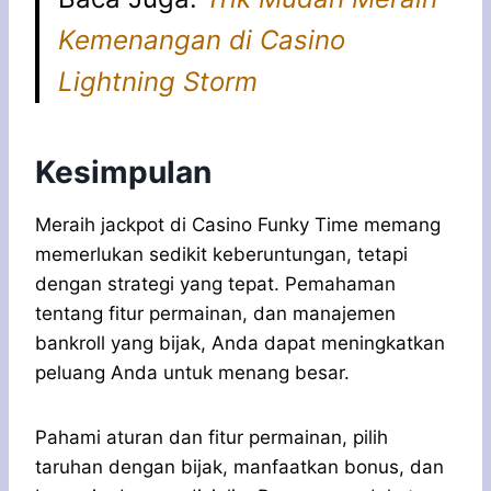
Kemenangan di Casino
Lightning Storm
Kesimpulan
Meraih jackpot di Casino Funky Time memang
memerlukan sedikit keberuntungan, tetapi
dengan strategi yang tepat. Pemahaman
tentang fitur permainan, dan manajemen
bankroll yang bijak, Anda dapat meningkatkan
peluang Anda untuk menang besar.
Pahami aturan dan fitur permainan, pilih
taruhan dengan bijak, manfaatkan bonus, dan